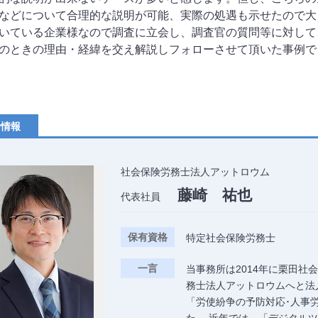
などについて合理的な説明が可能、実際の処遇も示せたので大
いている企業様なので調査に立会し、調査官の質問等に対して
のときの理由・経緯を交え解説しフォローさせて頂いた事例で
者情報
社会保険労務士法人アットロウム
藤崎 祐也
代表社員
保有資格
特定社会保険労務士
一言
当事務所は2014年に栗田
務士法人アットロウムへと法
「労使紛争の予防対応･人事
た。 近年では、「デジタル