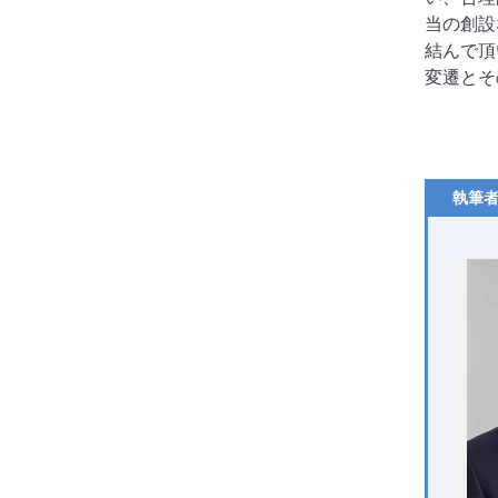
当の創設
結んで頂
変遷とそ
執筆