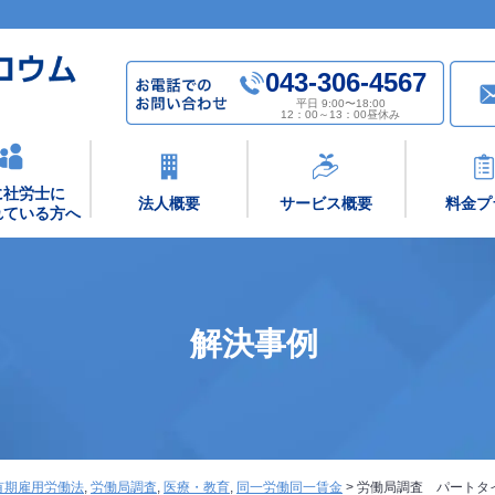
043-306-4567
平日 9:00〜18:00
12：00～13：00昼休み
に社労士に
法人概要
サービス概要
料金プ
れている方へ
解決事例
有期雇用労働法
,
労働局調査
,
医療・教育
,
同一労働同一賃金
>
労働局調査 パートタ