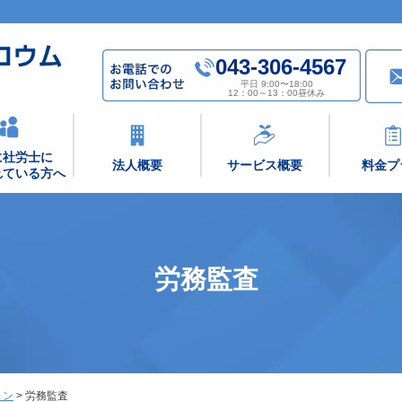
043-306-4567
平日 9:00〜18:00
12：00～13：00昼休み
に社労士に
法人概要
サービス概要
料金プ
れている方へ
労務監査
ョン
>
労務監査