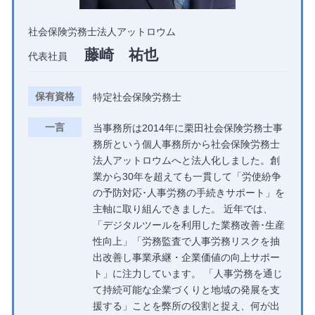
社会保険労務士法人アットロウム
藤崎 祐也
代表社員
保有資格
特定社会保険労務士
一言
当事務所は2014年に栗田社会保険労務士事
務所という個人事務所から社会保険労務士
法人アットロウムへと法人化しました。創
業から30年を超えても一貫して「労使紛争
の予防対応･人事労務の手続きサポート」を
主軸に取り組んできました。 近年では、
「デジタルツールを利用した業務改善･生産
性向上」「労務監査で人事労務リスクを抽
出改善し事業承継・企業価値の向上サポー
ト」に注力しています。 「人事労務を通じ
て持続可能な企業づくりと地域の発展を支
援する」ことを弊所の役割と捉え、何が出