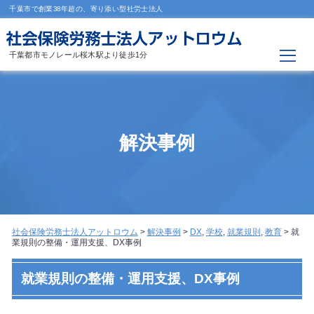
千葉市で創業38年超の、寄り添い型社労士法人
千葉都市モノレール桜木駅より徒歩1分
解決事例
社会保険労務士法人アットロウム
>
解決事例
>
DX
,
学校
,
就業規則
,
教育
>
就
業規則の整備・運用支援、DX事例
就業規則の整備・運用支援、DX事例