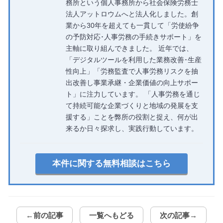
務所という個人事務所から社会保険労務士
法人アットロウムへと法人化しました。創
業から30年を超えても一貫して「労使紛争
の予防対応･人事労務の手続きサポート」を
主軸に取り組んできました。 近年では、
「デジタルツールを利用した業務改善･生産
性向上」「労務監査で人事労務リスクを抽
出改善し事業承継・企業価値の向上サポー
ト」に注力しています。 「人事労務を通じ
て持続可能な企業づくりと地域の発展を支
援する」ことを弊所の役割と捉え、何が出
来るか日々探求し、実践行動しています。
本件に関する無料相談はこちら
←前の記事
一覧へもどる
次の記事→