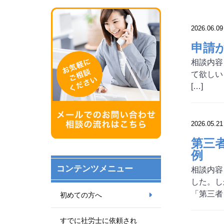
2026.06.09
申請
相談内容
て欲しい
[…]
2026.05.21
第三
例
コンテンツメニュー
相談内容
した。し
「第三者 
初めての方へ
すでに社労士に依頼され