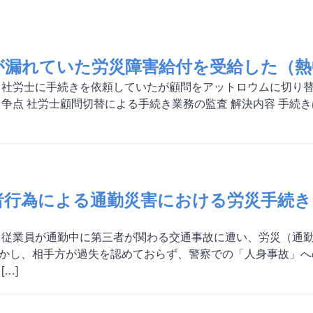
が漏れていた労災障害給付を受給した
 社労士に手続きを依頼していたが顧問をアットロウムに切り
 争点 社労士顧問切替による手続き業務の監査 解決内容 手
者行為による通勤災害における労災手続き
 従業員が通勤中に第三者が関わる交通事故に遭い、労災（通
かし、相手方が過失を認めておらず、警察での「人身事故」へ
[…]