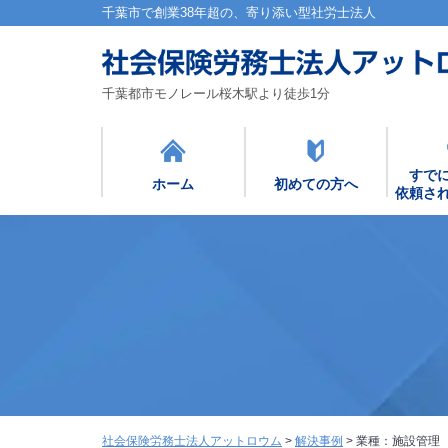
千葉市で創業38年超の、寄り添い型社労士法人
千葉都市モノレール桜木駅より徒歩1分
すで
ホーム
初めての方へ
依頼さ
社会保険労務士法人アットロウム
>
解決事例
>
業種：施設管理