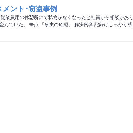
スメント･窃盗事例
 従業員用の休憩所にて私物がなくなったと社員から相談があ
盗んでいた。 争点 「事実の確認」 解決内容 記録はしっか